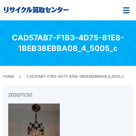
メ
CAD57AB7-F1B3-4D75-81E8-
1BEB38EBBA08_4_5005_c
HOME
CAD57AB7-F1B3-4D75-81E8-1BEB38EBBA08_4_5005_c
2020/11/30