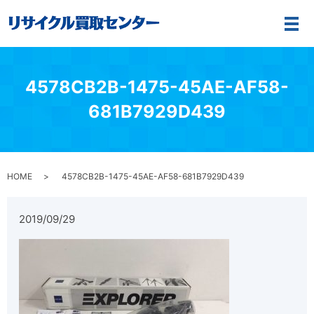
メ
4578CB2B-1475-45AE-AF58-
681B7929D439
HOME
4578CB2B-1475-45AE-AF58-681B7929D439
2019/09/29