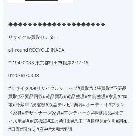
◆◆◆◆◆◆◆◆◆◆◆◆◆◆◆◆◆◆◆◆
リサイクル買取センター
all-round RECYCLE INADA
〒
194-0038
東京都町田市根岸
2-17-15
0120-91-0303
#
リサイクル
#
リサイクルショップ
#
買取
#
出張買取
#
不要品
買取
#
不要品回収
#
遺品買取
#
遺品整理
#
生前整理
#
家具
##
家
電
#
冷蔵庫
#
洗濯機
#
液晶テレビ
#
楽器
#
オーディオ
#
ブラン
ド家具
#
デザイナーズ家具
#
アンティーク
#
事務用品
#
オフ
ィス用品
#
厨房機器
#
工具
#
町田
#
八王子
#
相模原
#
立川
#
調布
#
日野
#
国分寺
#
府中
#
大和
#
座間