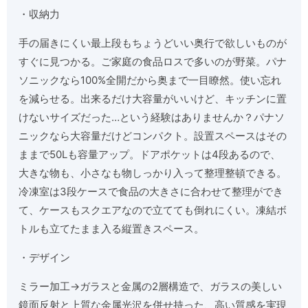
・収納力
手の届きにくい最上段もちょうどいい奥行で欲しいものが
すぐに見つかる。ご家庭の食品ロスで多いのが野菜。パナ
ソニックなら100%全開だから奥まで一目瞭然。使い忘れ
を減らせる。出来るだけ大容量がいいけど、キッチンに置
けないサイズだった…という経験はありませんか？パナソ
ニックなら大容量だけどコンパクト。設置スペースはその
ままで50Lも容量アップ。ドアポケットは4段あるので、
大きな物も、小さなも物しっかり入って整理整頓できる。
冷凍室は3段ケースで食品の大きさに合わせて整理ができ
て、ケースもスクエアなので立てても倒れにくい。凍結ボ
トルも立てたまま入る縦置きスペース。
・デザイン
ミラー加工→ガラスと金属の2層構造で、ガラスの美しい
鏡面反射と上質な金属光沢を併せ持った、高い質感を実現