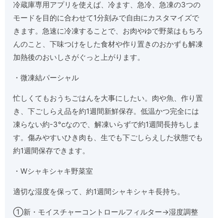
冷蔵庫専用アプリを使えば、冷ます、急冷、急凍の3つの
モードを目的に合わせて1分刻みで自由にカスタマイズで
きます。急速に冷凍することで、お肉やゆで野菜はもちろ
んのこと、下味つけをした食材や作り置きのおかずも解凍
加熱後のおいしさがぐっと上がります。
・微凍結パーシャル
忙しくてもおうちごはんを大事にしたい。肉や魚、作り置
き、下ごしらえ品を約1週間新鮮保存。低温かつ完全には
凍らない約-3°cなので、解凍いらずで約1週間長持ちしま
す。傷みやすいひき肉も、生でも下ごしらえした状態でも
約1週間保存できます。
・Wシャキシャキ野菜室
適切な湿度を保って、約1週間シャキシャキ長持ち。
①新・モイスチャーコントロールフィルター→湿度調整