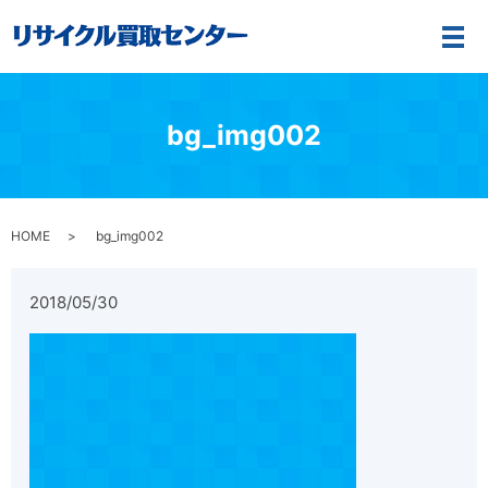
メ
bg_img002
HOME
bg_img002
2018/05/30