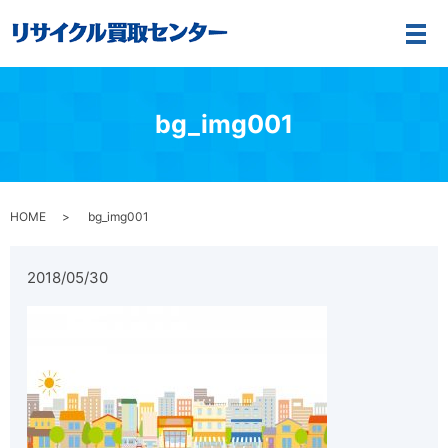
メ
bg_img001
HOME
bg_img001
2018/05/30