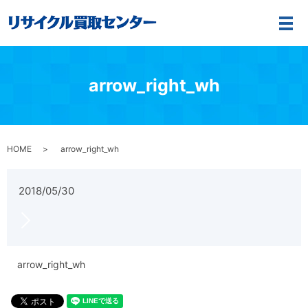
メ
arrow_right_wh
HOME
arrow_right_wh
2018/05/30
arrow_right_wh