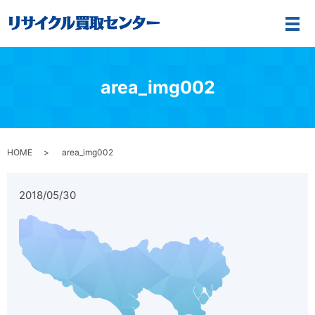
メ
area_img002
HOME
area_img002
2018/05/30