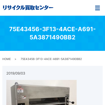
メ
75E43456-3F13-4ACE-A691-
5A3871490BB2
HOME
75E43456-3F13-4ACE-A691-5A3871490BB2
2019/09/03