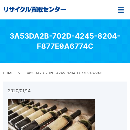
メ
3A53DA2B-702D-4245-8204-
F877E9A6774C
HOME
3A53DA2B-702D-4245-8204-F877E9A6774C
2020/01/14