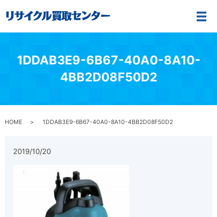
メ
1DDAB3E9-6B67-40A0-8A10-
4BB2D08F50D2
HOME
1DDAB3E9-6B67-40A0-8A10-4BB2D08F50D2
2019/10/20