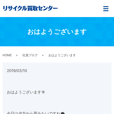
メ
おはようございます
HOME
社員ブログ
おはようございます
2019/03/10
おはようございます☀
今日は夕方から雨みたいですね🌨