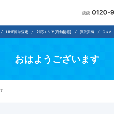
0120-
LINE簡単査定
対応エリア[店舗情報]
買取実績
Q＆A
おはようございます
す