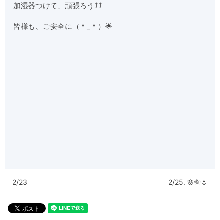
加湿器つけて、頑張ろう⤴︎⤴︎
皆様も、ご安全に（＾_＾）🌟
2/23
2/25. 🌸🌞🌷