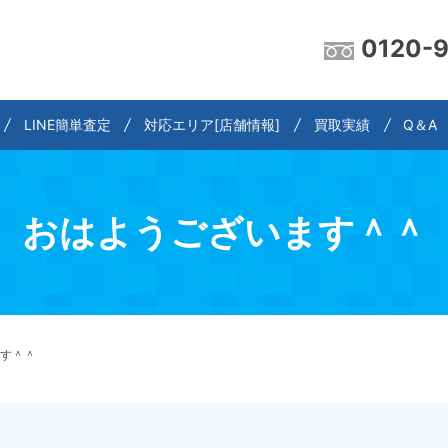
0120-
LINE簡単査定
対応エリア[店舗情報]
買取実績
Q＆A
おはようございます＾＾
す＾＾