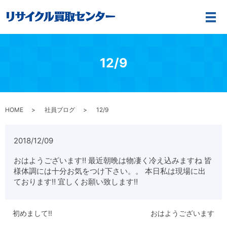
メ
12/9
HOME
社員ブログ
12/9
2018/12/09
おはようございます‼︎ 最近朝晩は物凄く冷え込みますね 皆
様体調には十分お気をつけ下さい。。 本日私は現場に出
ております‼︎ 宜しくお願い致します‼︎
初めまして‼︎
おはようございます