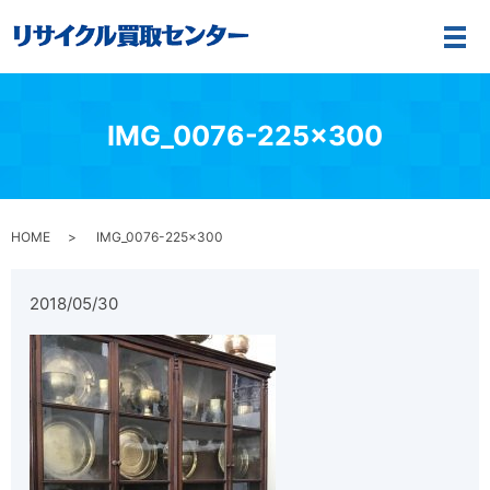
メ
IMG_0076-225×300
HOME
IMG_0076-225×300
2018/05/30