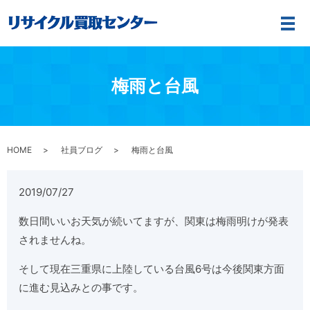
メ
梅雨と台風
HOME
社員ブログ
梅雨と台風
2019/07/27
数日間いいお天気が続いてますが、関東は梅雨明けが発表
されませんね。
そして現在三重県に上陸している台風6号は今後関東方面
に進む見込みとの事です。