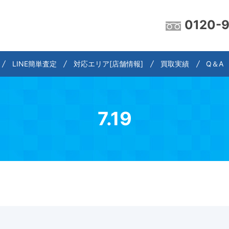
0120-
LINE簡単査定
対応エリア[店舗情報]
買取実績
Q＆A
7.19