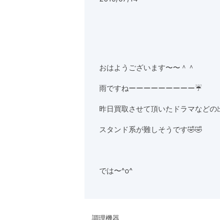
おはようございます〜〜＾＾
雨ですねーーーーーーーーー☔️
昨日買取させて頂いたドラマなどの
スタンド系が難しそうです🤣🤣
では〜^o^
調理機器