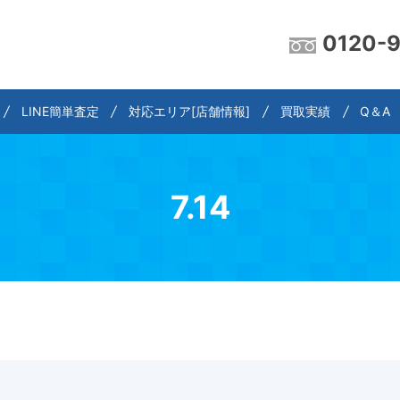
0120-
LINE簡単査定
対応エリア[店舗情報]
買取実績
Q＆A
7.14