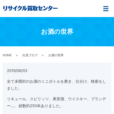
メ
お酒の世界
HOME
社員ブログ
お酒の世界
2019/06/03
全て未開封のお酒のミニボトルを磨き、仕分け、検索をし
ました。
リキュール、スピリッツ、果実酒、ウイスキー、ブランデ
ー…。 総数約250本ありました。