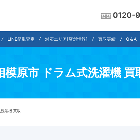
0120-
LINE簡単査定
対応エリア[店舗情報]
買取実績
Q＆A
相模原市 ドラム式洗濯機 買
式洗濯機 買取