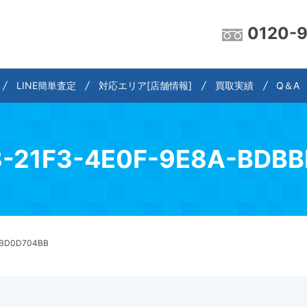
0120-
LINE簡単査定
対応エリア[店舗情報]
買取実績
Q＆A
-21F3-4E0F-9E8A-BDB
BBD0D704BB