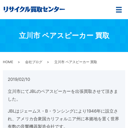
メ
立川市 ペアスピーカー 買取
HOME
会社ブログ
立川市 ペアスピーカー 買取
2019/02/10
立川市にてJBLのペアスピーカーを出張買取させて頂きま
した。
JBLはジェームス・B・ランシングにより1946年に設立さ
れ、アメリカ合衆国カリフォルニア州に本拠地を置く世界
有数の音響機器製造会社です。