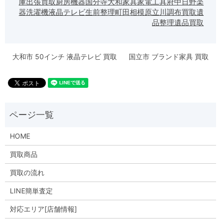
庫
出張買取
厨房機器
国分寺
大和
家具
家電
工具
府中
日野
楽
器
洗濯機
液晶テレビ
生前整理
町田
相模原
立川
調布
買取
遺
品整理
遺品買取
大和市 50インチ 液晶テレビ 買取
国立市 ブランド家具 買取
HOME
買取商品
買取の流れ
LINE簡単査定
対応エリア[店舗情報]