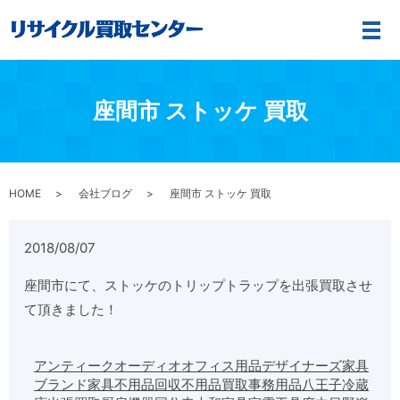
メ
座間市 ストッケ 買取
HOME
会社ブログ
座間市 ストッケ 買取
2018/08/07
座間市にて、ストッケのトリップトラップを出張買取させ
て頂きました！
アンティーク
オーディオ
オフィス用品
デザイナーズ家具
ブランド家具
不用品回収
不用品買取
事務用品
八王子
冷蔵