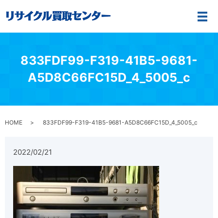
メ
833FDF99-F319-41B5-9681-
A5D8C66FC15D_4_5005_c
HOME
833FDF99-F319-41B5-9681-A5D8C66FC15D_4_5005_c
2022/02/21