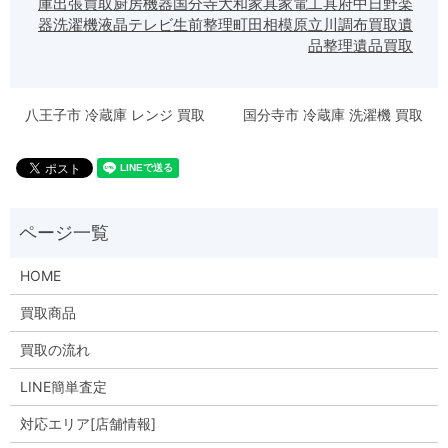
庫
出張買取
厨房機器
国分寺
大和
家具
家電
工具
府中
日野
楽
器
洗濯機
液晶テレビ
生前整理
町田
相模原
立川
調布
買取
遺
品整理
遺品買取
八王子市 冷蔵庫 レンジ 買取
国分寺市 冷蔵庫 洗濯機 買取
HOME
買取商品
買取の流れ
LINE簡単査定
対応エリア[店舗情報]