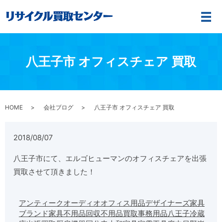
メ
八王子市 オフィスチェア 買取
HOME
会社ブログ
八王子市 オフィスチェア 買取
2018/08/07
八王子市にて、エルゴヒューマンのオフィスチェアを出張
買取させて頂きました！
アンティーク
オーディオ
オフィス用品
デザイナーズ家具
ブランド家具
不用品回収
不用品買取
事務用品
八王子
冷蔵