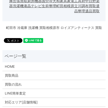
庫
出張買取
厨房機器
国分寺
大和
家具
家電
工具
府中
日野
楽
器
洗濯機
液晶テレビ
生前整理
町田
相模原
立川
調布
買取
遺
品整理
遺品買取
町田市 冷蔵庫 洗濯機 買取
相模原市 ロイズアンティークス 買取
HOME
買取商品
買取の流れ
LINE簡単査定
対応エリア[店舗情報]