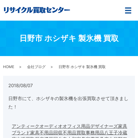
メ
日野市 ホシザキ 製氷機 買取
HOME
会社ブログ
日野市 ホシザキ 製氷機 買取
2018/08/07
日野市にて、ホシザキの製氷機を出張買取させて頂きまし
た！
アンティーク
オーディオ
オフィス用品
デザイナーズ家具
ブランド家具
不用品回収
不用品買取
事務用品
八王子
冷蔵