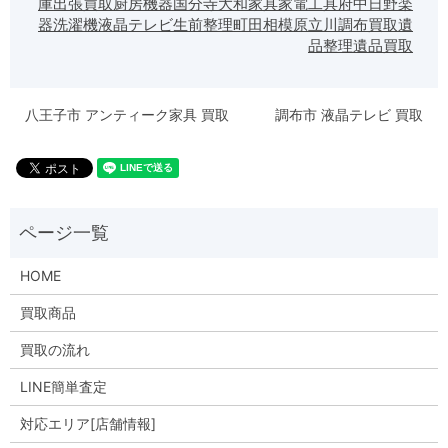
庫
出張買取
厨房機器
国分寺
大和
家具
家電
工具
府中
日野
楽
器
洗濯機
液晶テレビ
生前整理
町田
相模原
立川
調布
買取
遺
品整理
遺品買取
八王子市 アンティーク家具 買取
調布市 液晶テレビ 買取
HOME
買取商品
買取の流れ
LINE簡単査定
対応エリア[店舗情報]