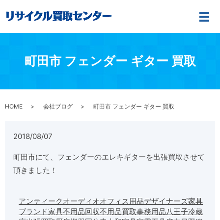
メ
町田市 フェンダー ギター 買取
HOME
会社ブログ
町田市 フェンダー ギター 買取
2018/08/07
町田市にて、フェンダーのエレキギターを出張買取させて
頂きました！
アンティーク
オーディオ
オフィス用品
デザイナーズ家具
ブランド家具
不用品回収
不用品買取
事務用品
八王子
冷蔵