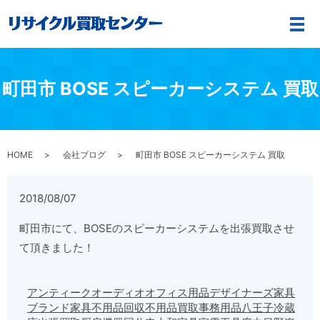
メ
町田市 BOSE スピーカーシステム 買取
HOME
会社ブログ
町田市 BOSE スピーカーシステム 買取
2018/08/07
町田市にて、BOSEのスピーカーシステムを出張買取させ
て頂きました！
アンティーク
オーディオ
オフィス用品
デザイナーズ家具
ブランド家具
不用品回収
不用品買取
事務用品
八王子
冷蔵