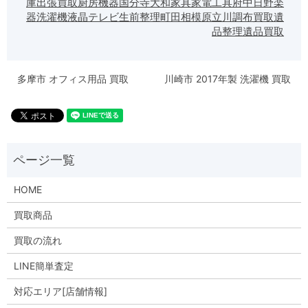
庫
出張買取
厨房機器
国分寺
大和
家具
家電
工具
府中
日野
楽
器
洗濯機
液晶テレビ
生前整理
町田
相模原
立川
調布
買取
遺
品整理
遺品買取
多摩市 オフィス用品 買取
川崎市 2017年製 洗濯機 買取
HOME
買取商品
買取の流れ
LINE簡単査定
対応エリア[店舗情報]