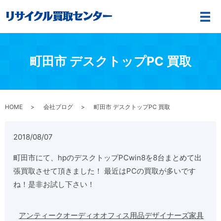
メ
町田市 デスクトップPC 買取
HOME
会社ブログ
町田市 デスクトップPC 買取
2018/08/07
町田市にて、hpのデスクトップPCwin8を8台まとめて出
張買取させて頂きました！ 最近はPCの買取が多いです
ね！是非お試し下さい！
アンティーク
オーディオ
オフィス用品
デザイナーズ家具