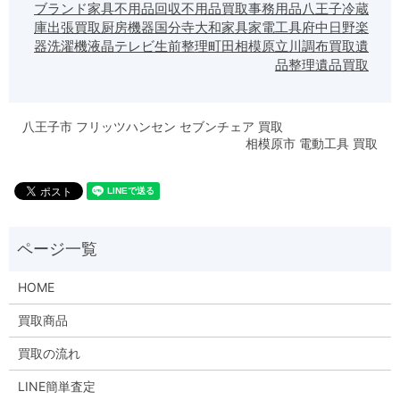
ブランド家具
不用品回収
不用品買取
事務用品
八王子
冷蔵
庫
出張買取
厨房機器
国分寺
大和
家具
家電
工具
府中
日野
楽
器
洗濯機
液晶テレビ
生前整理
町田
相模原
立川
調布
買取
遺
品整理
遺品買取
八王子市 フリッツハンセン セブンチェア 買取
相模原市 電動工具 買取
HOME
買取商品
買取の流れ
LINE簡単査定