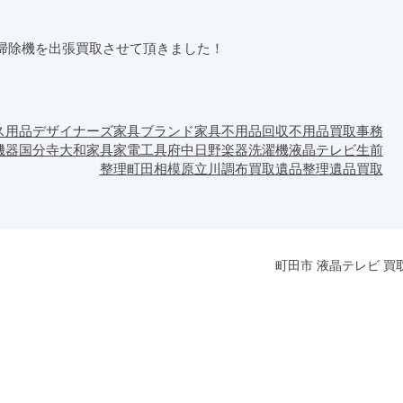
掃除機を出張買取させて頂きました！
ス用品
デザイナーズ家具
ブランド家具
不用品回収
不用品買取
事務
機器
国分寺
大和
家具
家電
工具
府中
日野
楽器
洗濯機
液晶テレビ
生前
整理
町田
相模原
立川
調布
買取
遺品整理
遺品買取
町田市 液晶テレビ 買