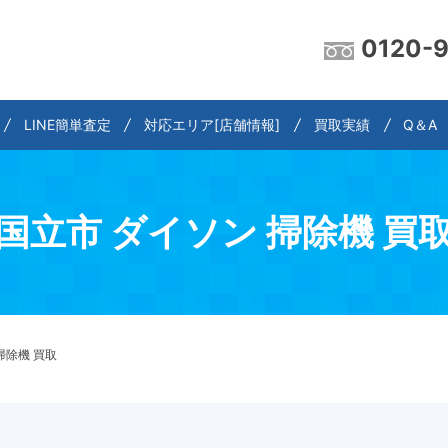
0120-
LINE簡単査定
対応エリア[店舗情報]
買取実績
Q＆A
国立市 ダイソン 掃除機 買
掃除機 買取