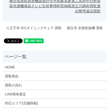
庫
出張買取
厨房機器
国分寺
大和
家具
家電
工具
府中
日野
楽
器
洗濯機
液晶テレビ
生前整理
町田
相模原
立川
調布
買取
遺
品整理
遺品買取
八王子市 IDCダイニングチェア 買取
国立市 衣類乾燥機 買取
HOME
買取商品
買取の流れ
LINE簡単査定
対応エリア[店舗情報]