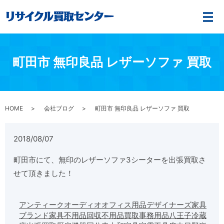
メ
町田市 無印良品 レザーソファ 買取
HOME
会社ブログ
町田市 無印良品 レザーソファ 買取
2018/08/07
町田市にて、無印のレザーソファ3シーターを出張買取さ
せて頂きました！
アンティーク
オーディオ
オフィス用品
デザイナーズ家具
ブランド家具
不用品回収
不用品買取
事務用品
八王子
冷蔵