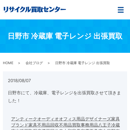
メ
日野市 冷蔵庫 電子レンジ 出張買取
HOME
会社ブログ
日野市 冷蔵庫 電子レンジ 出張買取
2018/08/07
日野市にて、冷蔵庫、電子レンジを出張買取させて頂きま
した！
アンティーク
オーディオ
オフィス用品
デザイナーズ家具
ブランド家具
不用品回収
不用品買取
事務用品
八王子
冷蔵