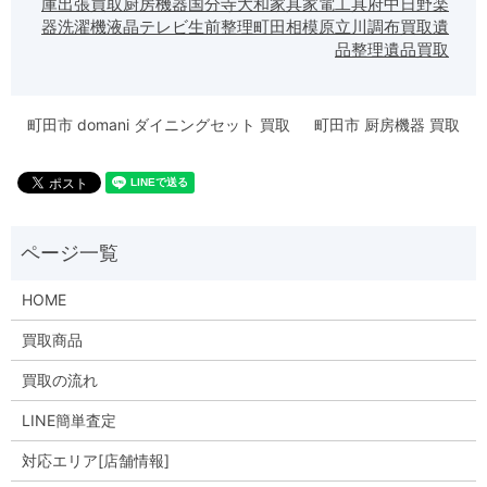
庫
出張買取
厨房機器
国分寺
大和
家具
家電
工具
府中
日野
楽
器
洗濯機
液晶テレビ
生前整理
町田
相模原
立川
調布
買取
遺
品整理
遺品買取
町田市 domani ダイニングセット 買取
町田市 厨房機器 買取
HOME
買取商品
買取の流れ
LINE簡単査定
対応エリア[店舗情報]