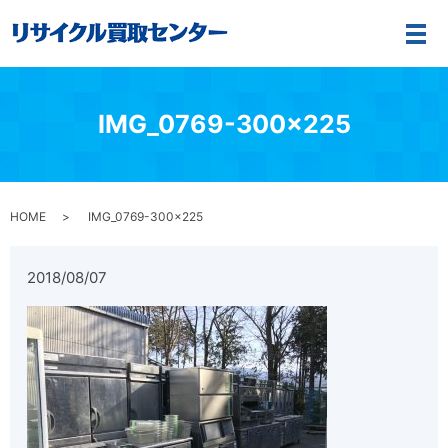
メ
IMG_0769-300×225
HOME
IMG_0769-300×225
2018/08/07