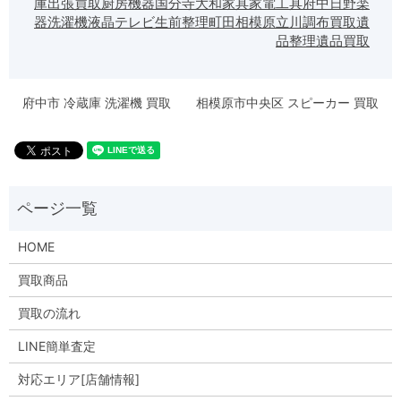
庫
出張買取
厨房機器
国分寺
大和
家具
家電
工具
府中
日野
楽
器
洗濯機
液晶テレビ
生前整理
町田
相模原
立川
調布
買取
遺
品整理
遺品買取
府中市 冷蔵庫 洗濯機 買取
相模原市中央区 スピーカー 買取
HOME
買取商品
買取の流れ
LINE簡単査定
対応エリア[店舗情報]