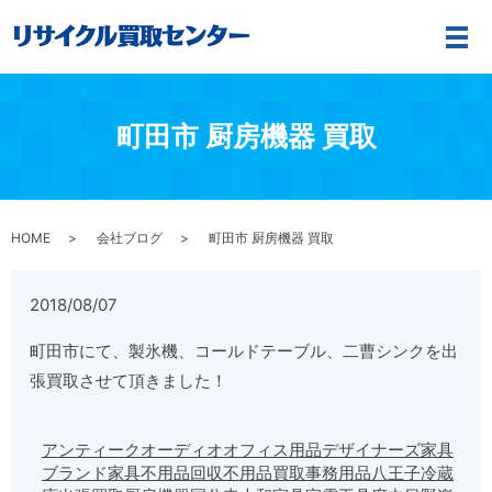
メ
町田市 厨房機器 買取
HOME
会社ブログ
町田市 厨房機器 買取
2018/08/07
町田市にて、製氷機、コールドテーブル、二曹シンクを出
張買取させて頂きました！
アンティーク
オーディオ
オフィス用品
デザイナーズ家具
ブランド家具
不用品回収
不用品買取
事務用品
八王子
冷蔵