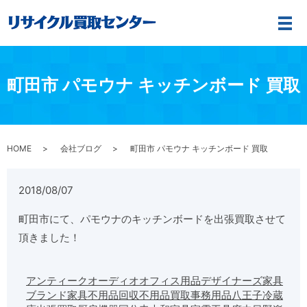
メ
町田市 パモウナ キッチンボード 買取
HOME
会社ブログ
町田市 パモウナ キッチンボード 買取
2018/08/07
町田市にて、パモウナのキッチンボードを出張買取させて
頂きました！
アンティーク
オーディオ
オフィス用品
デザイナーズ家具
ブランド家具
不用品回収
不用品買取
事務用品
八王子
冷蔵