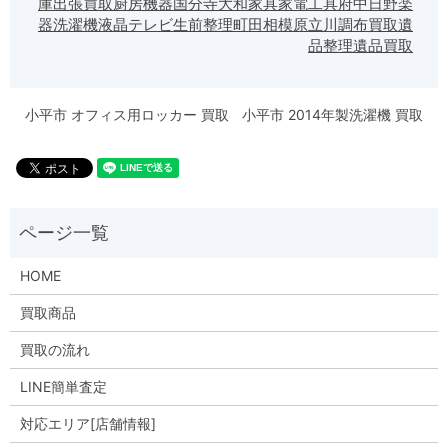
庫
出張買取
厨房機器
国分寺
大和
家具
家電
工具
府中
日野
楽
器
洗濯機
液晶テレビ
生前整理
町田
相模原
立川
調布
買取
遺
品整理
遺品買取
小平市 オフィス用ロッカー 買取
小平市 2014年製洗濯機 買取
HOME
買取商品
買取の流れ
LINE簡単査定
対応エリア[店舗情報]