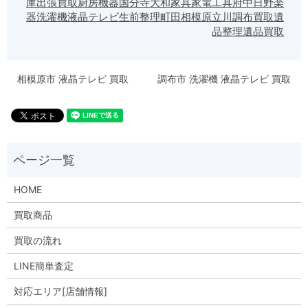
庫
出張買取
厨房機器
国分寺
大和
家具
家電
工具
府中
日野
楽
器
洗濯機
液晶テレビ
生前整理
町田
相模原
立川
調布
買取
遺
品整理
遺品買取
相模原市 液晶テレビ 買取
調布市 洗濯機 液晶テレビ 買取
HOME
買取商品
買取の流れ
LINE簡単査定
対応エリア[店舗情報]