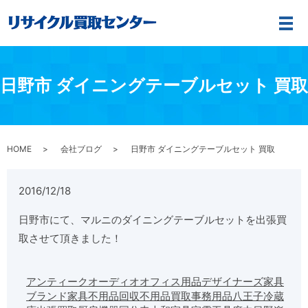
メ
日野市 ダイニングテーブルセット 買取
HOME
会社ブログ
日野市 ダイニングテーブルセット 買取
2016/12/18
日野市にて、マルニのダイニングテーブルセットを出張買
取させて頂きました！
アンティーク
オーディオ
オフィス用品
デザイナーズ家具
ブランド家具
不用品回収
不用品買取
事務用品
八王子
冷蔵