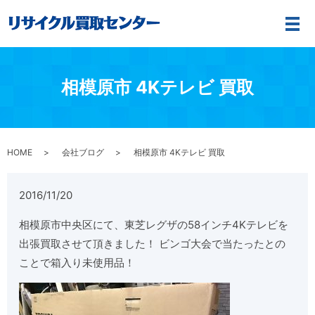
メ
相模原市 4Kテレビ 買取
HOME
会社ブログ
相模原市 4Kテレビ 買取
2016/11/20
相模原市中央区にて、東芝レグザの58インチ4Kテレビを
出張買取させて頂きました！ ビンゴ大会で当たったとの
ことで箱入り未使用品！