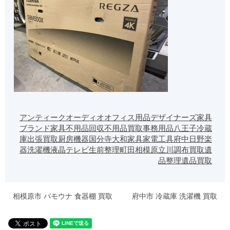
アンティーク
オーディオ
オフィス用品
デザイナーズ家具
ブランド家具
不用品回収
不用品買取
事務用品
八王子
冷蔵
庫
出張買取
厨房機器
国分寺
大和
家具
家電
工具
府中
日野
楽
器
洗濯機
液晶テレビ
生前整理
町田
相模原
立川
調布
買取
遺
品整理
遺品買取
相模原市 パモウナ 食器棚 買取
府中市 冷蔵庫 洗濯機 買取