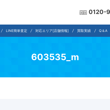
0120-
LINE簡単査定
対応エリア[店舗情報]
買取実績
Q＆A
603535_m