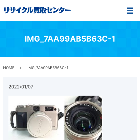
メ
IMG_7AA99AB5B63C-1
HOME
IMG_7AA99AB5B63C-1
2022/01/07