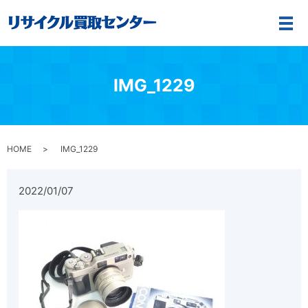
メ
IMG_1229
HOME
IMG_1229
2022/01/07