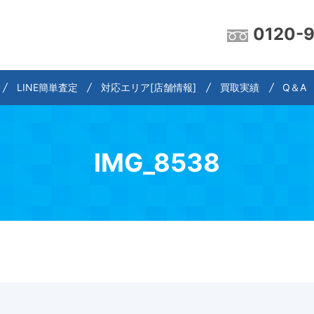
0120-
LINE簡単査定
対応エリア[店舗情報]
買取実績
Q＆A
IMG_8538