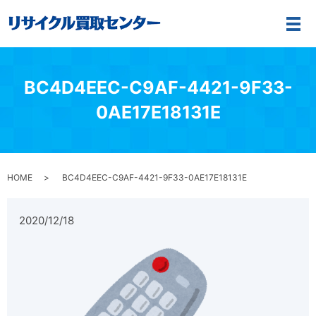
メ
BC4D4EEC-C9AF-4421-9F33-
0AE17E18131E
HOME
BC4D4EEC-C9AF-4421-9F33-0AE17E18131E
2020/12/18