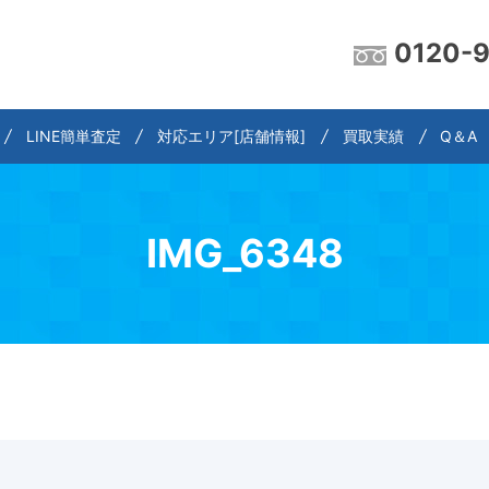
0120-
LINE簡単査定
対応エリア[店舗情報]
買取実績
Q＆A
IMG_6348