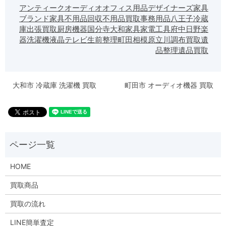
アンティーク
オーディオ
オフィス用品
デザイナーズ家具
ブランド家具
不用品回収
不用品買取
事務用品
八王子
冷蔵
庫
出張買取
厨房機器
国分寺
大和
家具
家電
工具
府中
日野
楽
器
洗濯機
液晶テレビ
生前整理
町田
相模原
立川
調布
買取
遺
品整理
遺品買取
大和市 冷蔵庫 洗濯機 買取
町田市 オーディオ機器 買取
HOME
買取商品
買取の流れ
LINE簡単査定