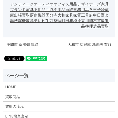
アンティーク
オーディオ
オフィス用品
デザイナーズ家具
ブランド家具
不用品回収
不用品買取
事務用品
八王子
冷蔵
庫
出張買取
厨房機器
国分寺
大和
家具
家電
工具
府中
日野
楽
器
洗濯機
液晶テレビ
生前整理
町田
相模原
立川
調布
買取
遺
品整理
遺品買取
座間市 食器棚 買取
大和市 冷蔵庫 洗濯機 買取
HOME
買取商品
買取の流れ
LINE簡単査定