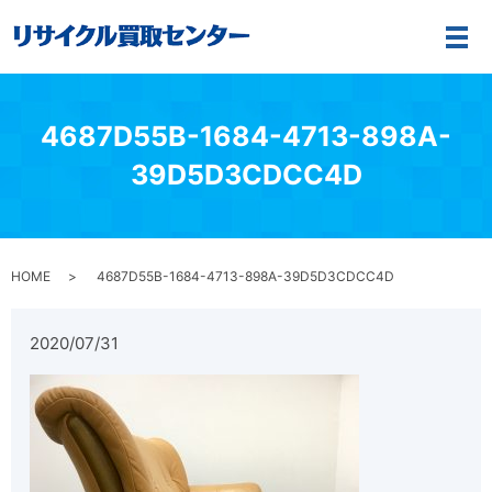
メ
4687D55B-1684-4713-898A-
39D5D3CDCC4D
HOME
4687D55B-1684-4713-898A-39D5D3CDCC4D
2020/07/31