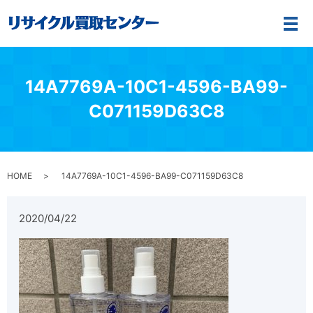
メ
14A7769A-10C1-4596-BA99-
C071159D63C8
HOME
14A7769A-10C1-4596-BA99-C071159D63C8
2020/04/22