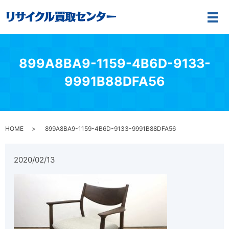
メ
899A8BA9-1159-4B6D-9133-
9991B88DFA56
HOME
899A8BA9-1159-4B6D-9133-9991B88DFA56
2020/02/13