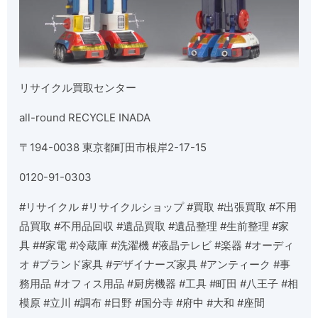
リサイクル買取センター
all-round RECYCLE INADA
〒194-0038 東京都町田市根岸2-17-15
0120-91-0303
#リサイクル #リサイクルショップ #買取 #出張買取 #不用
品買取 #不用品回収 #遺品買取 #遺品整理 #生前整理 #家
具 ##家電 #冷蔵庫 #洗濯機 #液晶テレビ #楽器 #オーディ
オ #ブランド家具 #デザイナーズ家具 #アンティーク #事
務用品 #オフィス用品 #厨房機器 #工具 #町田 #八王子 #相
模原 #立川 #調布 #日野 #国分寺 #府中 #大和 #座間